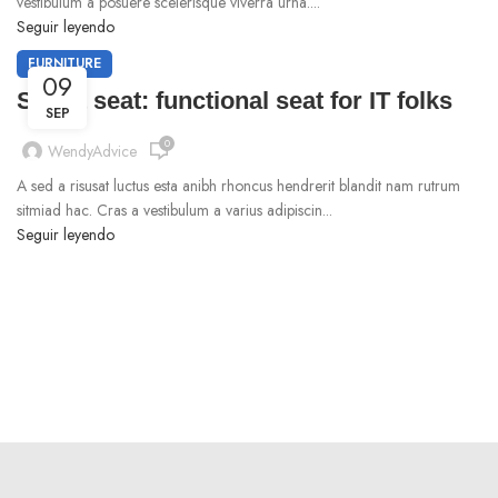
vestibulum a posuere scelerisque viverra urna....
Seguir leyendo
FURNITURE
09
Sweet seat: functional seat for IT folks
SEP
0
WendyAdvice
A sed a risusat luctus esta anibh rhoncus hendrerit blandit nam rutrum
sitmiad hac. Cras a vestibulum a varius adipiscin...
Seguir leyendo