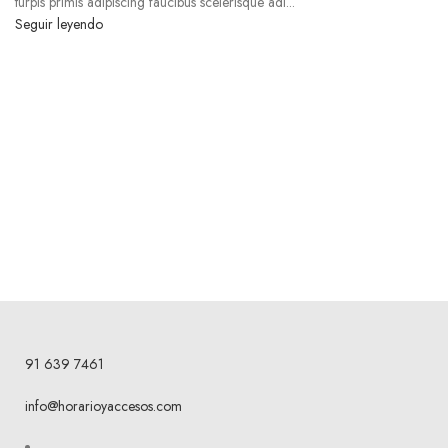
turpis primis adipiscing faucibus scelerisque adi...
Seguir leyendo
91 639 7461
info@horarioyaccesos.com