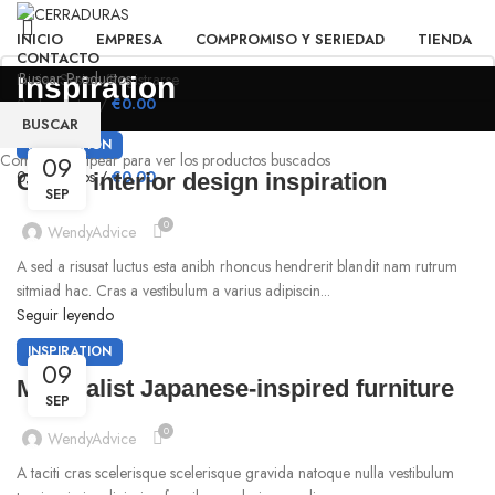
INICIO
EMPRESA
COMPROMISO Y SERIEDAD
TIENDA
CONTACTO
Iniciar Sesion/Registrarse
Inspiration
0
elementos
/
€
0.00
BUSCAR
Menú
INSPIRATION
09
Comienza a tipear para ver los productos buscados
0
elementos
/
€
0.00
Green interior design inspiration
SEP
0
WendyAdvice
A sed a risusat luctus esta anibh rhoncus hendrerit blandit nam rutrum
sitmiad hac. Cras a vestibulum a varius adipiscin...
Seguir leyendo
INSPIRATION
09
Minimalist Japanese-inspired furniture
SEP
0
WendyAdvice
A taciti cras scelerisque scelerisque gravida natoque nulla vestibulum