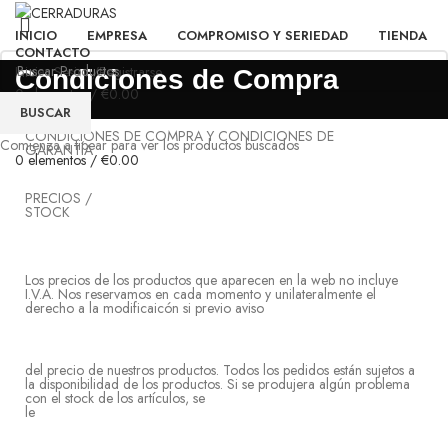
INICIO
EMPRESA
COMPROMISO Y SERIEDAD
TIENDA
CONTACTO
Iniciar Sesion/Registrarse
Condiciones de Compra
0
elementos
/
€
0.00
BUSCAR
Menú
CONDICIONES DE COMPRA Y CONDICIONES DE
Comienza a tipear para ver los productos buscados
GARANTÍA
0
elementos
/
€
0.00
PRECIOS /
ST
Los precios de los productos que aparecen en la web no incluye
I.V.A. Nos reservamos en cada momento y unilateralmente el
derecho a la modificaicón si previo aviso
del precio de nuestros productos. Todos los pedidos están sujetos a
la disponibilidad de los productos. Si se produjera algún problema
con el stock de los artículos, se
l