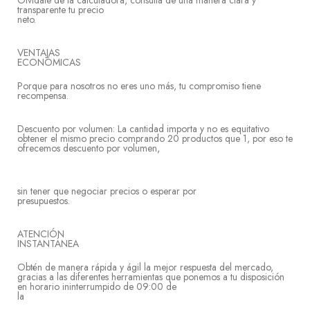
Olvídate de la calculadora, consulta de una manera clara y
transparente tu precio
neto.
VENTAJAS
ECONÓ
Porque para nosotros no eres uno más, tu compromiso tiene
recompensa
Descuento por volumen: La cantidad importa y no es equitativo
obtener el mismo precio comprando 20 productos que 1, por eso te
ofrecemos descuento por volumen,
sin tener que negociar precios o esperar por
presupuest
ATENCIÓN
INSTAN
Obtén de manera rápida y ágil la mejor respuesta del mercado,
gracias a las diferentes herramientas que ponemos a tu disposición
en horario ininterrumpido de 09:00 de
l