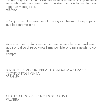
Recuerde que la actual normativa establece que las compras deber
ser confirmadas por medio de su entidad bancaria la cual le hara
llegar un mensaje a su
teléf
móvil justo en el mometo en el que vaya a efectuar el cargo para
que lo confirme o no.
Ante cualquier duda o incidencia que osberve le recomendamos
que no realice el pago y nos llame por teléfono para ayudarle con
su
comp
SERVICO COMERCIAL PREVENTA PREMIUM – SERVICIO
TECNICO POSTVENTA
PREMIUM
CUANDO EL SERVICIO NO ES SOLO UNA
PALA