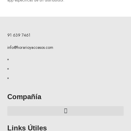
app específicas de un distribuidor.
91 639 7461
info@horarioyaccesos.com
Compañía
Links Útiles