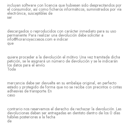
incluyan software con licencia que hubiesen sido desprecitandos por
el consumidor, así como ficheros informáticos, suministrados por vía
electrónica, susceptibles de
se
descargados o reproducidos con carácter inmediato para su uso
permanente. Para realizar una devolución debe solicitar a
info@horarioyaccesos.com e indicar
qu
quiere proceder a la devolución el mótivo. Una vez tramitada dicha
petición, se le asignará un número de devolución y se le indicarán
los datos para el envío.
To
mercancia debe ser devuelta en su embalaje original, en perfecto
estado y protegido de forma que no se reciba con precintos o cintas
adhesivas de transporte. En
cas
contrario nos reservamos el derecho de rechazar la devolución. Las
devoluciones deben ser entregadas en dentisto dentro de los 0 días
hábiles posteriores a la fecha
d