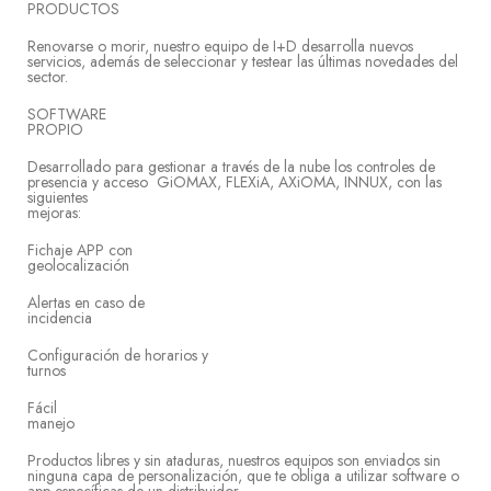
PRODU
Renovarse o morir, nuestro equipo de I+D desarrolla nuevos
servicios, además de seleccionar y testear las últimas novedades del
sect
SOFTWARE
PRO
Desarrollado para gestionar a través de la nube los controles de
presencia y acceso GiOMAX, FLEXiA, AXiOMA, INNUX, con las
siguientes
mejo
Fichaje APP con
geolocal
Alertas en caso de
incid
Configuración de horarios y
tur
Fácil
man
Productos libres y sin ataduras, nuestros equipos son enviados sin
ninguna capa de personalización, que te obliga a utilizar software o